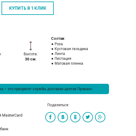
КУПИТЬ В 1 КЛИК
Состав:
Роза
Кустовая гвоздика
Лента
:
Высота:
Пистация
30 см.
Матовая пленка
а – это приоритет службы доставки цветов Прованс.
Поделиться: