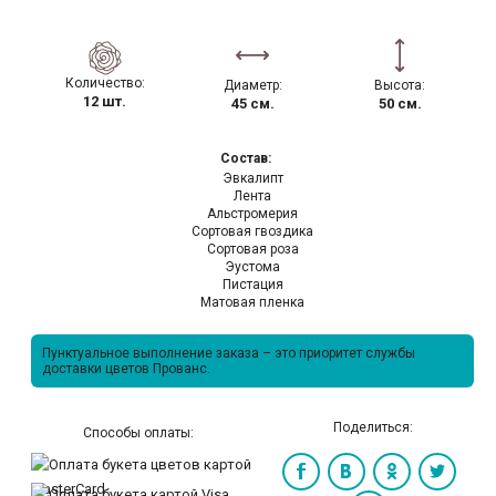
Количество:
Диаметр:
Высота:
12 шт.
45 см.
50 см.
Состав:
Эвкалипт
Лента
Альстромерия
Сортовая гвоздика
Сортовая роза
Эустома
Пистация
Матовая пленка
Пунктуальное выполнение заказа – это приоритет службы
доставки цветов Прованс.
Поделиться:
Способы оплаты: