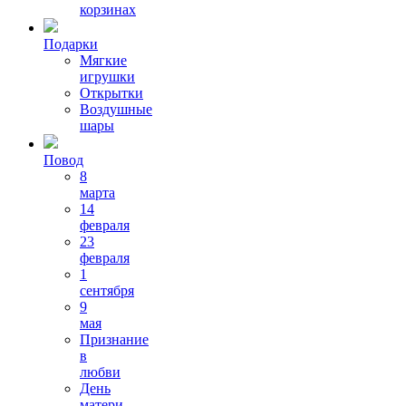
корзинах
Подарки
Мягкие
игрушки
Открытки
Воздушные
шары
Повод
8
марта
14
февраля
23
февраля
1
сентября
9
мая
Признание
в
любви
День
матери