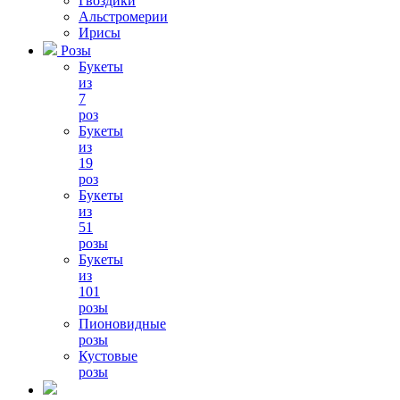
Гвоздики
Альстромерии
Ирисы
Розы
Букеты
из
7
роз
Букеты
из
19
роз
Букеты
из
51
розы
Букеты
из
101
розы
Пионовидные
розы
Кустовые
розы