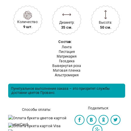
Количество:
Диаметр:
Высота:
9 шт.
35 см.
50 см.
Состав:
Лента
Пистация
Матрикария
Гвоздика
Вывернутая роза
Матовая пленка
Альстромерия
Пунктуальное выполнение заказа – это приоритет службы
доставки цветов Прованс.
Поделиться:
Способы оплаты: